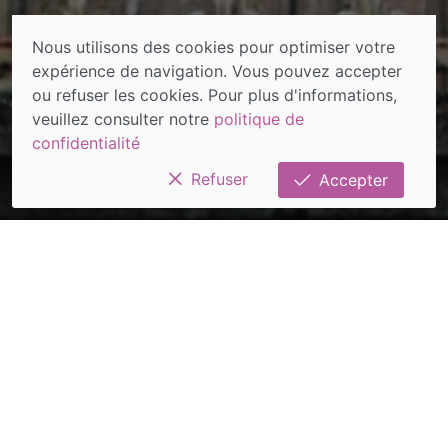
Nous utilisons des cookies pour optimiser votre
expérience de navigation. Vous pouvez accepter
ou refuser les cookies. Pour plus d'informations,
veuillez consulter notre
politique de
confidentialité
Refuser
Accepter
Bienvenue au Lys Ecossais
Nous vous souhaitons la bienvenue dans notre
maison d’hôtes Le Lys Ecossais, située en plein
coeur de la Cité des Stuarts à Aubigny-sur-Nère
dans le Cher. Ce qui nous tient à coeur c'est vous
faire sentir comme chez vous dans notre demeure